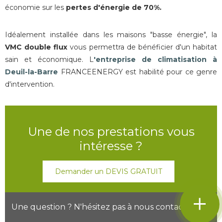
économie sur les
pertes d'énergie de 70%.
Idéalement installée dans les maisons "basse énergie", la
VMC double flux
vous permettra de bénéficier d'un habitat
sain et économique. L
'entreprise de climatisation à
Deuil-la-Barre
FRANCEENERGY est habilité pour ce genre
d'intervention.
Une de nos prestations vous
intéresse ?
phone
Demander un DEVIS GRATUIT
mail
Une question ? N'hésitez pas à nous contacter au :
description